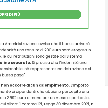
aduatorie ATA
PRI DI PIÙ
ca Amministrazione, avvisa che il bonus arriverà
'indennità una tantum di 200 euro sarà erogata in
, le cui retribuzioni sono gestite dal Sistema
dolino separato
. Si precisa che l’indennità una
pensionabile, né rappresenta una detrazione e si
n busta paga".
ità non occorre alcun adempimento.
L’importo -
ente ai dipendenti che abbiano percepito una
re a 2.692 euro almeno per un mese e, pertanto,
 cui all’art. 1 comma 121, Legge 30 dicembre 2021, n.