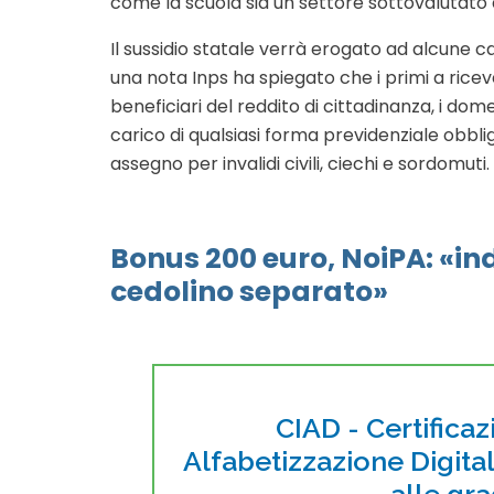
come la scuola sia un settore sottovalutato d
Il sussidio statale verrà erogato ad alcune 
una nota Inps ha spiegato che i primi a riceve
beneficiari del reddito di cittadinanza, i domes
carico di qualsiasi forma previdenziale obbli
assegno per invalidi civili, ciechi e sordomuti.
Bonus 200 euro, NoiPA: «ind
cedolino separato»
CIAD - Certificaz
Alfabetizzazione Digita