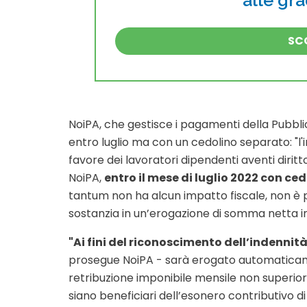
alle gr
SCO
NoiPA, che gestisce i pagamenti della Pubbli
entro luglio ma con un cedolino separato: "l
favore dei lavoratori dipendenti aventi diritto
NoiPA,
entro il mese di luglio 2022 con ce
tantum non ha alcun impatto fiscale, non è 
sostanzia in un’erogazione di somma netta i
"Ai fini del riconoscimento dell’indenn
prosegue NoiPA - sarà erogato automaticam
retribuzione imponibile mensile non superio
siano beneficiari dell’esonero contributivo di