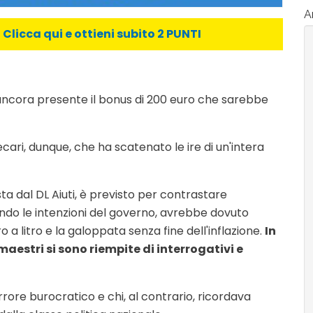
Ar
licca qui e ottieni subito 2 PUNTI
è ancora presente il bonus di 200 euro che sarebbe
ari, dunque, che ha scatenato le ire di un'intera
ta dal DL Aiuti, è previsto per contrastare
condo le intenzioni del governo, avrebbe dovuto
o a litro e la galoppata senza fine dell'inflazione.
In
maestri si sono riempite di interrogativi e
rore burocratico e chi, al contrario, ricordava