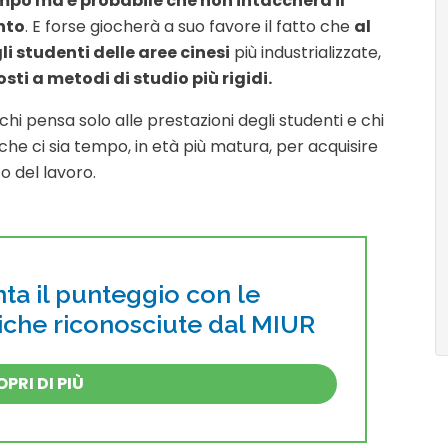
mpo ma è probabile che non intaccherà il
nto
. E forse giocherà a suo favore il fatto che
al
li studenti delle aree cinesi
più industrializzate,
sti a metodi di studio più rigidi.
hi pensa solo alle prestazioni degli studenti e chi
he ci sia tempo, in età più matura, per acquisire
 del lavoro.
a il punteggio con le
tiche riconosciute dal MIUR
PRI DI PIÙ