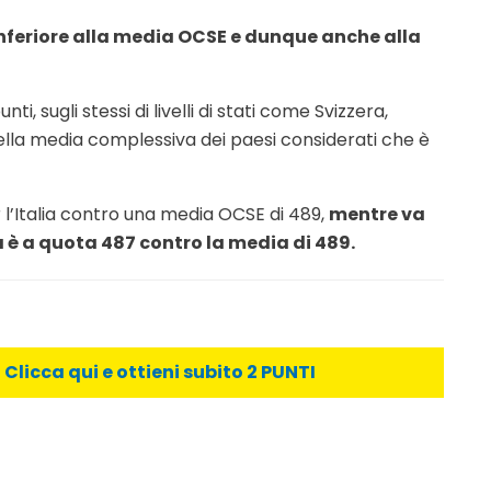
 inferiore alla media OCSE e dunque anche alla
ti, sugli stessi di livelli di stati come Svizzera,
ella media complessiva dei paesi considerati che è
 l’Italia contro una media OCSE di 489,
mentre va
 è a quota 487 contro la media di 489.
licca qui e ottieni subito 2 PUNTI