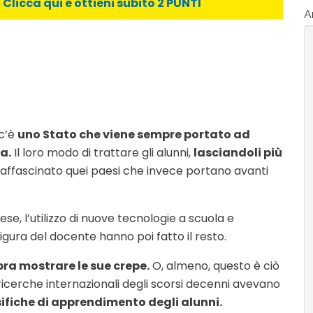
licca qui e ottieni subito 2 PUNTI
Ar
 c’è
uno Stato che viene sempre portato ad
a.
Il loro modo di trattare gli alunni,
lasciandoli più
ffascinato quei paesi che invece portano avanti
se, l’utilizzo di nuove tecnologie a scuola e
igura del docente hanno poi fatto il resto.
ra mostrare le sue crepe.
O, almeno, questo è ciò
 ricerche internazionali degli scorsi decenni avevano
sifiche di apprendimento degli alunni.