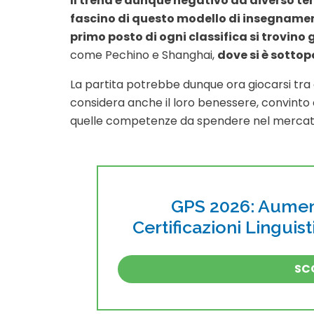
Il trend è dunque negativo da diverso te
fascino di questo modello di insegname
primo posto di ogni classifica si trovino g
come Pechino e Shanghai,
dove si è sottopo
La partita potrebbe dunque ora giocarsi tra c
considera anche il loro benessere, convinto c
quelle competenze da spendere nel mercato
GPS 2026: Aument
Certificazioni Linguis
SCO