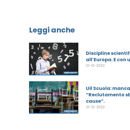
Leggi anche
Discipline scientif
all’Europa. E con 
21-12-2022
Uil Scuola: manca
“Reclutamento sba
cause”.
21-12-2022