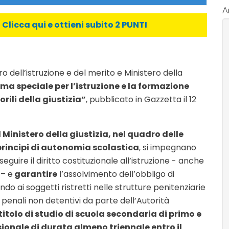
Ar
licca qui e ottieni subito 2 PUNTI
ro dell’istruzione e del merito e Ministero della
a speciale per l’istruzione e la formazione
orili della giustizia”
, pubblicato in Gazzetta il 12
il Ministero della giustizia, nel quadro delle
 principi di autonomia scolastica
, si impegnano
eguire il diritto costituzionale all’istruzione - anche
 – e
garantire
l’assolvimento dell’obbligo di
do ai soggetti ristretti nelle strutture penitenziarie
 penali non detentivi da parte dell’Autorità
itolo di studio di scuola secondaria di primo e
ionale di durata almeno triennale entro il