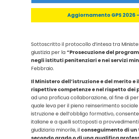
Aggiornamento GPS 2026 - C
Sottoscritto il protocollo d’intesa tra Ministe
giustizia per la
“Prosecuzione del programm
negli istituti penitenziari e nei servizi min
Febbraio.
Il Ministero dell’istruzione e del merito e 
rispettive competenze e nel rispetto dei
ad una proficua collaborazione, al fine di pers
quale leva per il pieno reinserimento sociale
istruzione e dell’obbligo formativo, consenten
italiane e a quelli sottoposti a provvedimenti
giudiziaria minorile, il
conseguimento di un t
secondo grado o di una qualifica profess