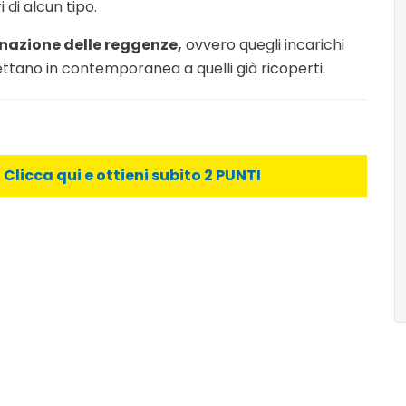
 di alcun tipo.
inazione delle reggenze,
ovvero quegli incarichi
ettano in contemporanea a quelli già ricoperti.
licca qui e ottieni subito 2 PUNTI