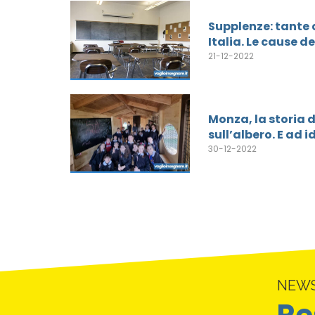
Supplenze: tante 
Italia. Le cause d
21-12-2022
Monza, la storia 
sull’albero. E ad 
30-12-2022
NEW