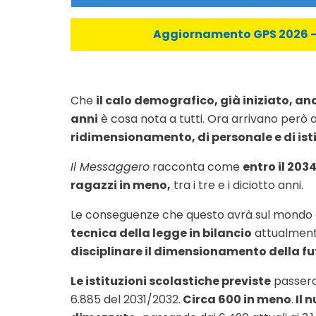
Aggiornamento GPS 2026 - C
Che
il calo demografico, già iniziato, and
anni
è cosa nota a tutti. Ora arrivano però 
ridimensionamento, di personale e di ist
Il Messaggero
racconta come
entro il 2034
ragazzi in meno,
tra i tre e i diciotto anni.
Le conseguenze che questo avrà sul mondo de
tecnica della legge in bilancio
attualmente
disciplinare il dimensionamento della fu
Le istituzioni scolastiche previste
passera
6.885 del 2031/2032.
Circa 600 in meno
.
Il n