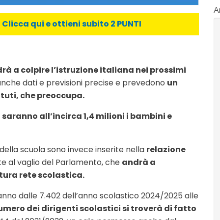
Ar
licca qui e ottieni subito 2 PUNTI
rà a colpire l’istruzione italiana nei prossimi
anche dati e previsioni precise e prevedono
un
ituti, che preoccupa.
 saranno all’incirca 1,4 milioni i bambini e
lla scuola sono invece inserite nella
relazione
 al vaglio del Parlamento, che
andrà a
tura rete scolastica.
nno dalle 7.402 dell’anno scolastico 2024/2025 alle
umero dei dirigenti scolastici si troverà di fatto