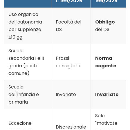
L. 199/2025
199/2025
Uso organico
dell'autonomia
Facoltà del
Obbligo
per supplenze
DS
del DS
≤10 gg
Scuola
secondaria I e II
Prassi
Norma
grado (posto
consigliata
cogente
comune)
Scuola
dell'infanzia e
Invariato
Invariato
primaria
Solo
Eccezione
"motivate
Discrezionale