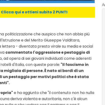
Ar
licca qui e ottieni subito 2 PUNTI
na politicizzazione che auspico che non abbia più
ell'Istruzione e del Merito Giuseppe Valditara,
lettera - diventata presto virale su media e social
veva
commentato l'aggressione e pestaggio di
o, ad opera di sei giovani individuati come aderenti
telli d'Italia, con queste parole:
"Il fascismo in
a migliaia di persone. È nato ai bordi di un
 un pestaggio per motivi politici che è stata
nti".
ropria"
e ha aggiunto che "il contenuto non ha nulla
alcuna deriva violenta e autoritaria, non c'è alcun
ha nulla a che vedere con il nazismo o con il