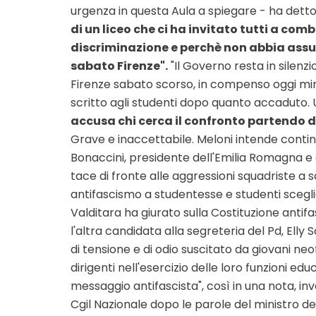
urgenza in questa Aula a spiegare - ha dett
di un liceo che ci ha invitato tutti a comb
discriminazione e perchè non abbia assunt
sabato Firenze".
"Il Governo resta in silenzio 
Firenze sabato scorso, in compenso oggi mi
scritto agli studenti dopo quanto accaduto
accusa chi cerca il confronto partendo d
Grave e inaccettabile. Meloni intende conti
Bonaccini, presidente dell'Emilia Romagna e 
tace di fronte alle aggressioni squadriste a 
antifascismo a studentesse e studenti sceglie
Valditara ha giurato sulla Costituzione antif
l'altra candidata alla segreteria del Pd, Elly 
di tensione e di odio suscitato da giovani neo
dirigenti nell'esercizio delle loro funzioni
messaggio antifascista", così in una nota, i
Cgil Nazionale dopo le parole del ministro del