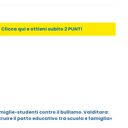
licca qui e ottieni subito 2 PUNTI
amiglie-studenti contro il bullismo. Valditara:
truire il patto educativo tra scuola e famiglia»