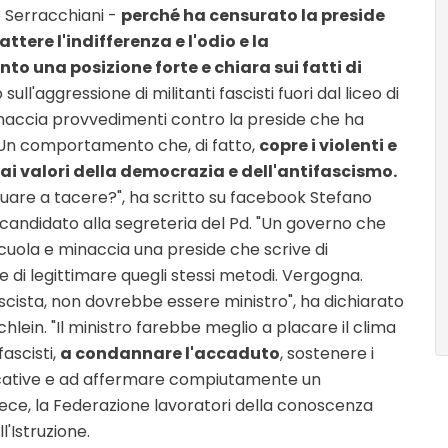
o Serracchiani -
perché ha censurato la preside
attere l'indifferenza e l'odio e la
o una posizione forte e chiara sui fatti di
sull'aggressione di militanti fascisti fuori dal liceo di
naccia provvedimenti contro la preside che ha
. Un comportamento che, di fatto,
copre i violenti e
ai valori della democrazia e dell'antifascismo.
nuare a tacere?", ha scritto su facebook Stefano
candidato alla segreteria del Pd. "Un governo che
scuola e minaccia una preside che scrive di
 di legittimare quegli stessi metodi. Vergogna.
ascista, non dovrebbe essere ministro", ha dichiarato
Schlein. "Il ministro farebbe meglio a placare il clima
fascisti,
a condannare l'accaduto
, sostenere i
 educative e ad affermare compiutamente un
nvece, la Federazione lavoratori della conoscenza
l'Istruzione.