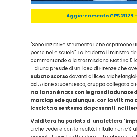
Aggiornamento GPS 2026 - C
"Sono iniziative strumentali che esprimono u
posto nelle scuole". Lo ha detto il ministro d
commentando alla trasmissione Mattino 5 la 
- di una preside di un liceo di Firenze che a
sabato scorso
davanti al liceo Michelangiol
ad Azione studentesca, gruppo collegato a Fra
Italia non è nato con le grandi adunate d
marciapiede qualunque, con la vittima di
lasciata a se stessa da passanti indiffere
Valditara ha parlato di una lettera "imp
a che vedere con la realtà: in Italia non c'è 
pericolo fascista, difendere le frontiere non 