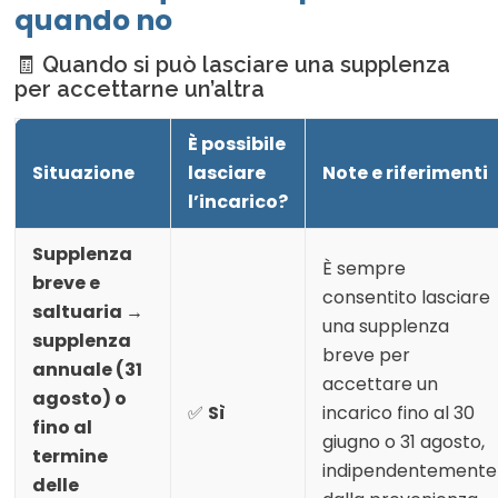
quando no
🧾
Quando si può lasciare una supplenza
per accettarne un’altra
È possibile
Situazione
lasciare
Note e riferimenti
l’incarico?
Supplenza
È sempre
breve e
consentito lasciare
saltuaria →
una supplenza
supplenza
breve per
annuale (31
accettare un
agosto) o
✅
Sì
incarico fino al 30
fino al
giugno o 31 agosto,
termine
indipendentemente
delle