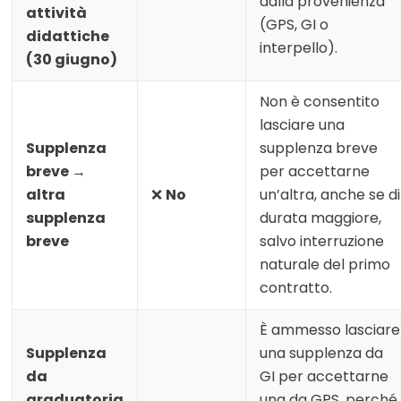
dalla provenienza
attività
(GPS, GI o
didattiche
interpello).
(30 giugno)
Non è consentito
lasciare una
Supplenza
supplenza breve
breve →
per accettarne
altra
❌
No
un’altra, anche se di
supplenza
durata maggiore,
breve
salvo interruzione
naturale del primo
contratto.
È ammesso lasciare
Supplenza
una supplenza da
da
GI per accettarne
graduatoria
una da GPS, perché