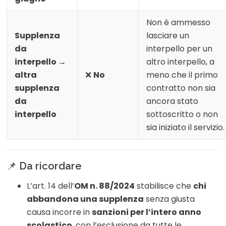
Non è ammesso
Supplenza
lasciare un
da
interpello per un
interpello →
altro interpello, a
altra
❌
No
meno che il primo
supplenza
contratto non sia
da
ancora stato
interpello
sottoscritto o non
sia iniziato il servizio.
📌
Da ricordare
L’art. 14 dell’
OM n. 88/2024
stabilisce che
chi
abbandona una supplenza
senza giusta
causa incorre in
sanzioni per l’intero anno
scolastico
, con l’esclusione da tutte le