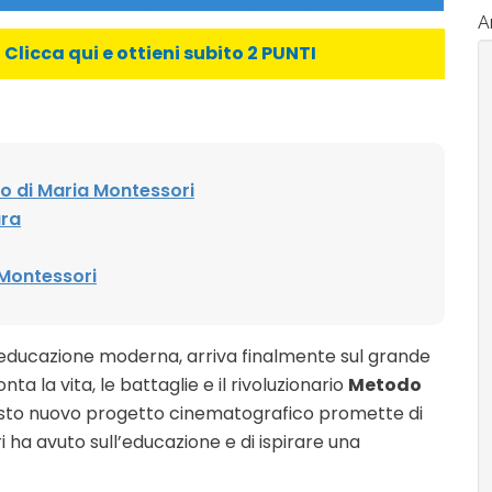
Ar
licca qui e ottieni subito 2 PUNTI
iero di Maria Montessori
ura
Montessori
l’educazione moderna, arriva finalmente sul grande
 la vita, le battaglie e il rivoluzionario
Metodo
uesto nuovo progetto cinematografico promette di
ha avuto sull’educazione e di ispirare una