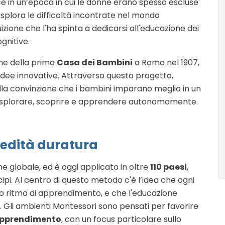
e in un’epoca in cui le donne erano spesso escluse
 esplora le difficoltà incontrate nel mondo
zione che l'ha spinta a dedicarsi all'educazione dei
ognitive.
one della prima
Casa dei Bambini
a Roma nel 1907,
 idee innovative. Attraverso questo progetto,
lla convinzione che i bambini imparano meglio in un
esplorare, scoprire e apprendere autonomamente.
redità duratura
e globale, ed è oggi applicato in oltre
110 paesi
,
cipi. Al centro di questo metodo c'è l’idea che ogni
io ritmo di apprendimento, e che l'educazione
 Gli ambienti Montessori sono pensati per favorire
pprendimento
, con un focus particolare sullo