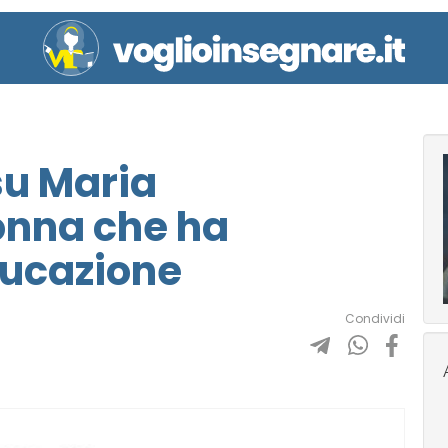
 su Maria
onna che ha
ducazione
Condividi