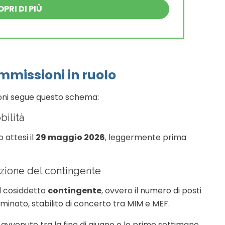
PRI DI PIÙ
mmissioni in ruolo
ioni segue questo schema:
bilità
o attesi il
29 maggio 2026
, leggermente prima
azione del contingente
al cosiddetto
contingente
, ovvero il numero di posti
minato, stabilito di concerto tra MIM e MEF.
 avvenuto tra la fine di giugno e le prime settimane