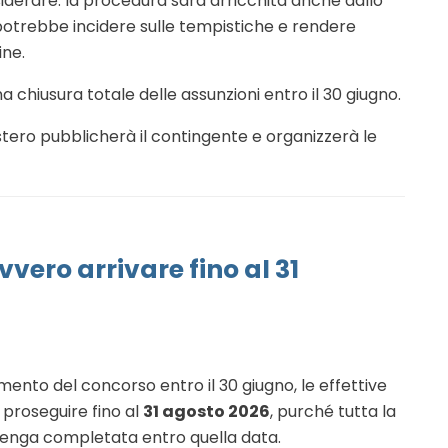
siderare: la procedura sarà arricchita anche dallo
potrebbe incidere sulle tempistiche e rendere
ine.
chiusura totale delle assunzioni entro il 30 giugno.
istero pubblicherà il contingente e organizzerà le
vero arrivare fino al 31
mento del concorso entro il 30 giugno, le effettive
 proseguire fino al
31 agosto 2026
, purché tutta la
venga completata entro quella data.