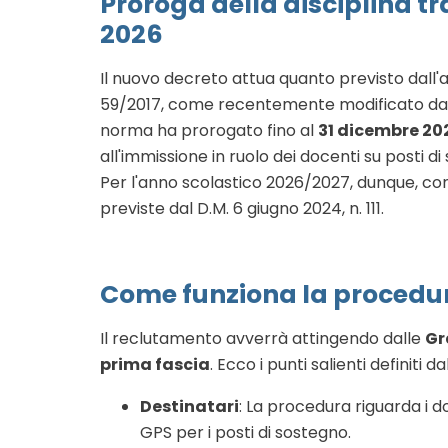
Proroga della disciplina tr
2026
Il nuovo decreto attua quanto previsto dall'a
59/2017
, come recentemente modificato dal
norma ha prorogato fino al
31 dicembre 20
all'immissione in ruolo dei docenti su posti d
Per l'anno scolastico 2026/2027, dunque, con
previste dal D.M. 6 giugno 2024, n.
111
.
Come funziona la procedur
Il reclutamento avverrà attingendo dalle
Gr
prima fascia
. Ecco i punti salienti definiti d
Destinatari
: La procedura riguarda i do
GPS per i posti di sostegno.