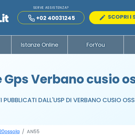
SERVE ASSISTENZA?
SCOPRI I 
+02 40031245
Istanze Online
ForYou
 Gps Verbano cusio o
I PUBBLICATI DALL'USP DI VERBANO CUSIO OS
20ossola
AN55