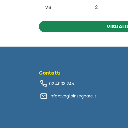
VB
2
VISUALI
Contatti
02 40031245
info@voglioinsegnare.it