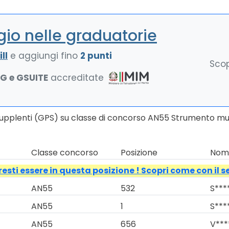
io nelle graduatorie
ll
e aggiungi fino
2 punti
Scop
NG e GSUITE
accreditate
Supplenti (GPS) su classe di concorso AN55 Strumento musi
Classe concorso
Posizione
Nomi
esti essere in questa posizione ! Scopri come con il s
AN55
532
S****
AN55
1
S****
AN55
656
V***