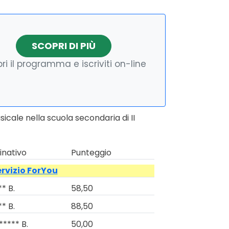
SCOPRI DI PIÙ
ri il programma e iscriviti on-line
cale nella scuola secondaria di II
nativo
Punteggio
ervizio ForYou
* B.
58,50
* B.
88,50
***** B.
50,00