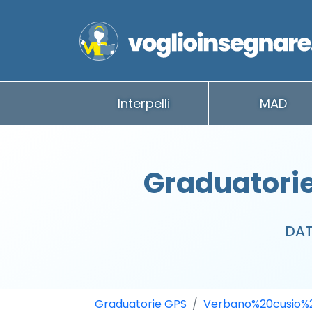
Interpelli
MAD
Graduatorie
DAT
Graduatorie GPS
Verbano%20cusio%