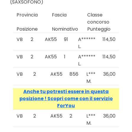
(SAXSOFONO)
Provincia
Fascia
Classe
concorso
Posizione
Nominativo
Punteggio
VB
2
AK55
91
A******
114,50
L.
VB
2
AK55
1
A******
114,50
L.
VB
2
AK55
856
L***
36,00
M.
Anche tu potresti essere in questa
posizione ! Scopri come con il servizio
ForYou
VB
2
AK55
2
L***
36,00
M.