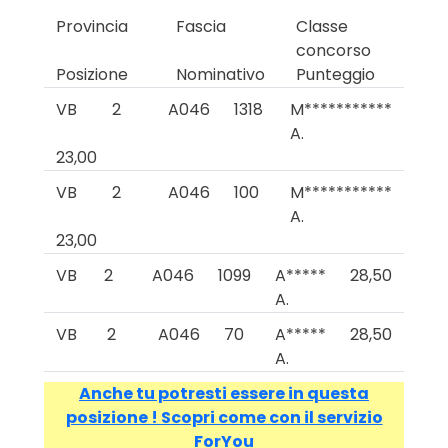
Provincia
Fascia
Classe
concorso
Posizione
Nominativo
Punteggio
VB
2
A046
1318
M***********
A.
23,00
VB
2
A046
100
M***********
A.
23,00
VB
2
A046
1099
A*****
28,50
A.
VB
2
A046
70
A*****
28,50
A.
Anche tu potresti essere in questa
posizione ! Scopri come con il servizio
ForYou