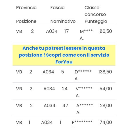
Provincia
Fascia
Classe
concorso
Posizione
Nominativo
Punteggio
VB
2
A034
17
M****
80,50
A.
Anche tu potresti essere in questa
posizione ! Scopri come con il servizio
ForYou
VB
2
A034
5
D******
138,50
A.
VB
2
A034
24
V******
54,00
A.
VB
2
A034
47
A******
28,00
A.
VB
1
A034
1
F********
74,00