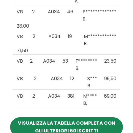
A.
VB
2
A034
46
P*************
B.
28,00
VB
2
A034
19
M************
B.
71,50
VB
2
A034
53
F********
23,50
B.
VB
2
A034
12
S***
99,50
B.
VB
2
A034
381
M****
69,00
B.
VISUALIZZA LA TABELLA COMPLETA CON
GLI ULTERIORI 60 ISCRITTI