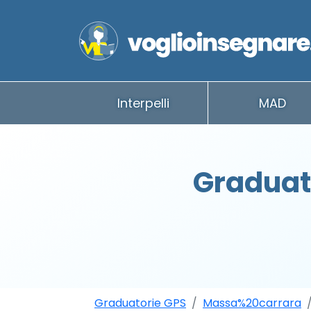
Interpelli
MAD
Graduat
Graduatorie GPS
Massa%20carrara