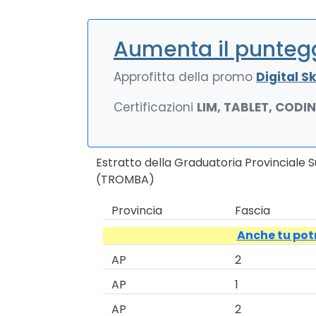
Aumenta il puntegg
Approfitta della promo
Digital Ski
Certificazioni
LIM, TABLET, CODI
Estratto della Graduatoria Provinciale 
(TROMBA)
Provincia
Fascia
Anche tu potr
AP
2
AP
1
AP
2