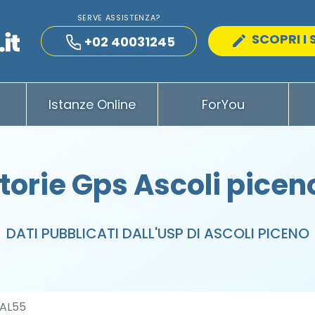
SERVE ASSISTENZA?
SCOPRI I 
+02 40031245
Istanze Online
ForYou
orie Gps Ascoli picen
DATI PUBBLICATI DALL'USP DI ASCOLI PICENO
AL55