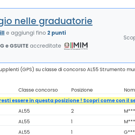
io nelle graduatorie
ll
e aggiungi fino
2 punti
Scop
NG e GSUITE
accreditate
Supplenti (GPS) su classe di concorso AL55 Strumento musi
Classe concorso
Posizione
Nomi
esti essere in questa posizione ! Scopri come con il s
AL55
2
M***
AL55
1
M***
AL55
1
G***