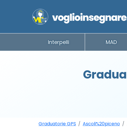
Interpelli
MAD
Graduat
Graduatorie GPS
Ascoli%20piceno