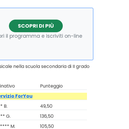
SCOPRI DI PIÙ
ri il programma e iscriviti on-line
cale nella scuola secondaria di II grado
nativo
Punteggio
ervizio ForYou
* B.
49,50
** G.
136,50
**** M.
105,50